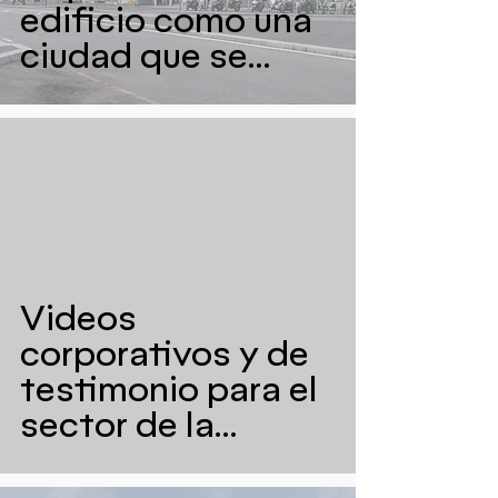
edificio como una
ciudad que se
transforma.
Fundación Prada
Milán.
video
Videos
corporativos y de
testimonio para el
sector de la
construcción.