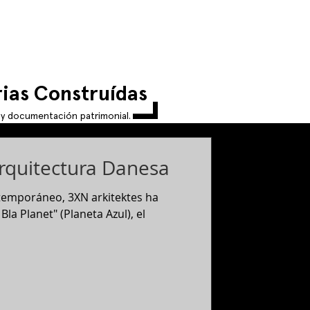
L
L
ias Construídas
L
a y documentación patrimonial.
Arquitectura Danesa
ntemporáneo, 3XN arkitektes ha
la Planet" (Planeta Azul), el