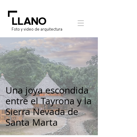
L
LLANO
Foto y video de arquitectura
Hoteles
Una joya escondida
entre el Tayrona y la
Sierra Nevada de
Santa Marta