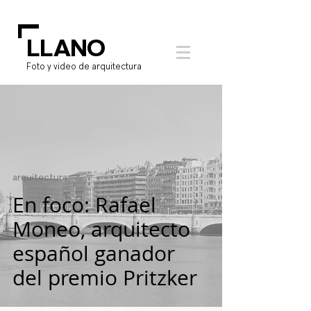
L
LLANO
Foto y video de arquitectura
arquitectura
En foco: Rafael
Moneo, arquitecto
español ganador
del premio Pritzker