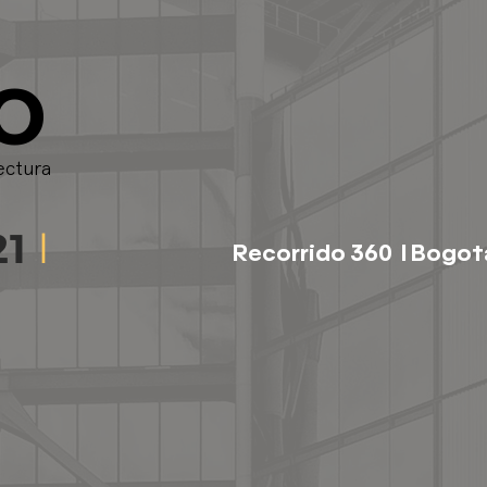
O
ectura
21
l
Recorrido 360 l Bogot