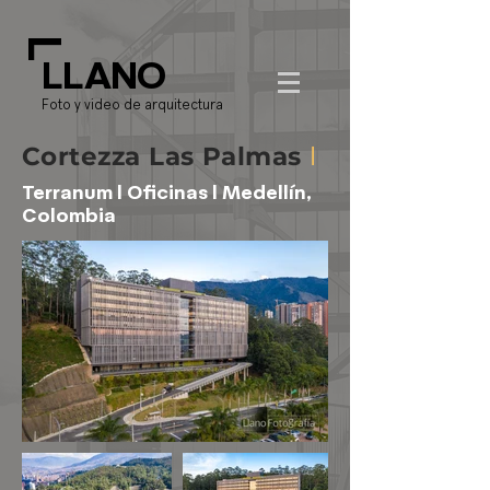
L
LLANO
Foto y video de arquitectura
Cortezza Las Palmas
l
Terranum l Oficinas l Medellín,
Colombia