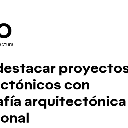
O
ectura
estacar proyecto
ectónicos con
fía arquitectónica
ional