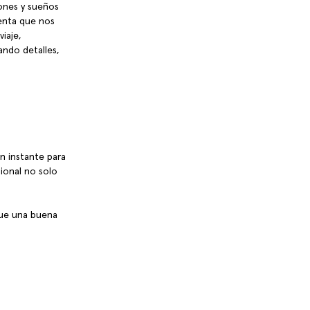
ones y sueños 
ienta que nos 
iaje, 
ndo detalles, 
n instante para 
ional no solo 
que una buena 