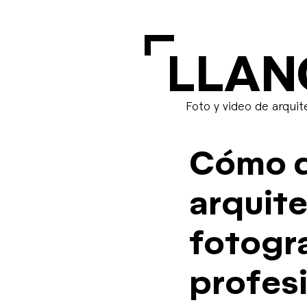
L
LLAN
Foto y video de arquit
Cómo d
arquit
fotogra
profes