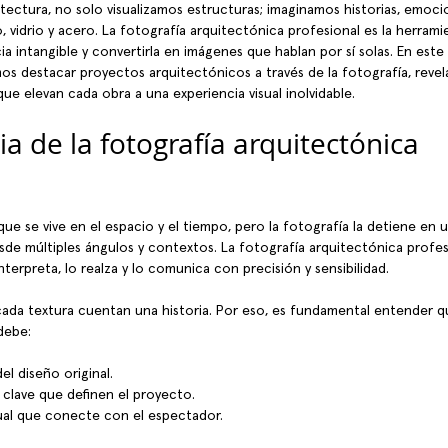
ctura, no solo visualizamos estructuras; imaginamos historias, emoci
 vidrio y acero. La fotografía arquitectónica profesional es la herram
a intangible y convertirla en imágenes que hablan por sí solas. En este v
destacar proyectos arquitectónicos a través de la fotografía, revela
ue elevan cada obra a una experiencia visual inolvidable.
a de la fotografía arquitectónica 
que se vive en el espacio y el tiempo, pero la fotografía la detiene en u
de múltiples ángulos y contextos. La fotografía arquitectónica profes
nterpreta, lo realza y lo comunica con precisión y sensibilidad.
cada textura cuentan una historia. Por eso, es fundamental entender 
debe:
el diseño original.
 clave que definen el proyecto.
sual que conecte con el espectador.