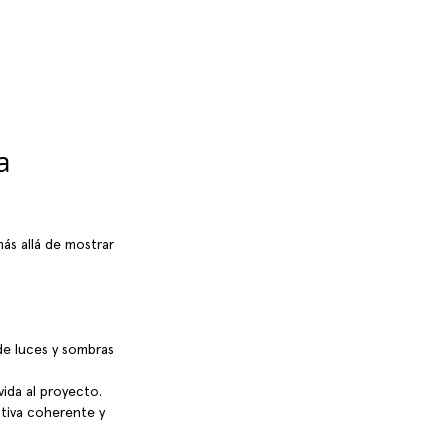
a 
ás allá de mostrar 
e luces y sombras 
vida al proyecto.
ativa coherente y 